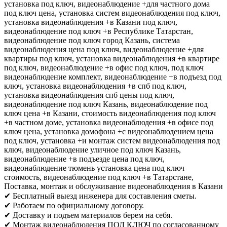
установка под ключ, видеонаблюдение +для частного дома
под ключ цена, установка систем видеонаблюдения под ключ,
установка видеонаблюдения +в Казани под ключ,
видеонаблюдение под ключ +в Республике Татарстан,
видеонаблюдение под ключ город Казань, система
видеонаблюдения цена под ключ, видеонаблюдение +для
квартиры под ключ, установка видеонаблюдения +в квартире
под ключ, видеонаблюдение +в офис под ключ, под ключ
видеонаблюдение комплект, видеонаблюдение +в подъезд под
ключ, установка видеонаблюдения +в спб под ключ,
установка видеонаблюдения спб цены под ключ,
видеонаблюдение под ключ Казань, видеонаблюдение под
ключ цена +в Казани, стоимость видеонаблюдения под ключ
+в частном доме, установка видеонаблюдения +в офисе под
ключ цена, установка домофона +с видеонаблюдением цена
под ключ, установка +и монтаж систем видеонаблюдения под
ключ, видеонаблюдение уличное под ключ Казань,
видеонаблюдение +в подъезде цена под ключ,
видеонаблюдение тюмень установка цена под ключ
стоимость, видеонаблюдение под ключ +в Татарстане,
Поставка, монтаж и обслуживание видеонаблюдения в Казани
✔ Бесплатный выезд инженера для составления сметы.
✔ Работаем по официальному договору.
✔ Доставку и подъем материалов берем на себя.
✔ Монтаж видеонаблюдения ПОД КЛЮЧ по согласованному