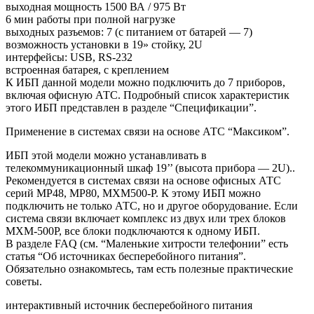
выходная мощность 1500 ВА / 975 Вт
6 мин работы при полной нагрузке
выходных разъемов: 7 (с питанием от батарей — 7)
возможность установки в 19» стойку, 2U
интерфейсы: USB, RS-232
встроенная батарея, с креплением
К ИБП данной модели можно подключить до 7 приборов,
включая офисную АТС. Подробный список характеристик
этого ИБП представлен в разделе “Спецификации”.
Применение в системах связи на основе АТС “Максиком”.
ИБП этой модели можно устанавливать в
телекоммуникационный шкаф 19’’ (высота прибора — 2U)..
Рекомендуется в системах связи на основе офисных АТС
серий MP48, MP80, MXM500-P. К этому ИБП можно
подключить не только АТС, но и другое оборудование. Если
система связи включает комплекс из двух или трех блоков
MXM-500P, все блоки подключаются к одному ИБП.
В разделе FAQ (см. “Маленькие хитрости телефонии” есть
статья “Об источниках бесперебойного питания”.
Обязательно ознакомьтесь, там есть полезные практические
советы.
интерактивный источник бесперебойного питания