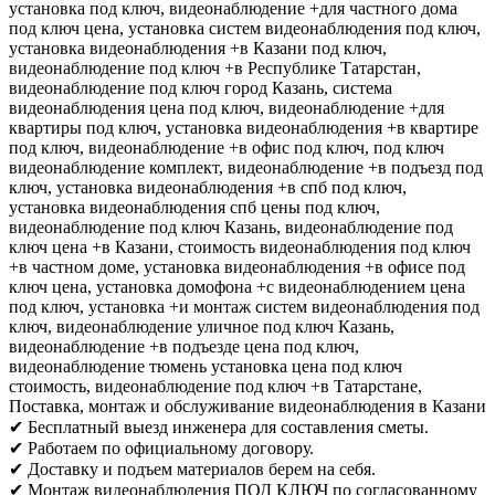
установка под ключ, видеонаблюдение +для частного дома
под ключ цена, установка систем видеонаблюдения под ключ,
установка видеонаблюдения +в Казани под ключ,
видеонаблюдение под ключ +в Республике Татарстан,
видеонаблюдение под ключ город Казань, система
видеонаблюдения цена под ключ, видеонаблюдение +для
квартиры под ключ, установка видеонаблюдения +в квартире
под ключ, видеонаблюдение +в офис под ключ, под ключ
видеонаблюдение комплект, видеонаблюдение +в подъезд под
ключ, установка видеонаблюдения +в спб под ключ,
установка видеонаблюдения спб цены под ключ,
видеонаблюдение под ключ Казань, видеонаблюдение под
ключ цена +в Казани, стоимость видеонаблюдения под ключ
+в частном доме, установка видеонаблюдения +в офисе под
ключ цена, установка домофона +с видеонаблюдением цена
под ключ, установка +и монтаж систем видеонаблюдения под
ключ, видеонаблюдение уличное под ключ Казань,
видеонаблюдение +в подъезде цена под ключ,
видеонаблюдение тюмень установка цена под ключ
стоимость, видеонаблюдение под ключ +в Татарстане,
Поставка, монтаж и обслуживание видеонаблюдения в Казани
✔ Бесплатный выезд инженера для составления сметы.
✔ Работаем по официальному договору.
✔ Доставку и подъем материалов берем на себя.
✔ Монтаж видеонаблюдения ПОД КЛЮЧ по согласованному