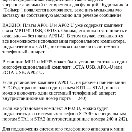
энергонезависимый счет времени для функций “Будильник”и
“Таймер”, появляется возможность заменить музыкальную
заставку на собственную мелодию или речевое сообщение.
ВАЖНО! Платы AP01-U и AP02-U уже содержат комплект
связи MP11/35 USB, OFU35. Однако, его можно установить и
отдельно — без платы AP01-U. В этом случае, сохраняются
все возможности использования персонального компьютера,
подключенного к АТС, но нельзя подключить системный
телефонный аппарат.
В станции MP11 и MP35 может быть установлен только один
многофункциональный комплект: 1СТА USB, AP01-U или
2СТА USB, AP02-U.
Если установлен комплект AP01-U, на рабочей панели мини
АТС будет расположен один разъем RJ11 — STA1, в него
можно включить один системный телефонный аппарат;
внутристанционный номер порта — 240).
Если же установлен комплект AP02-U, можно будет
подключить два системных телефона STA30: к специальным
портам STA1 и STA2 (внутристанционные номера 240 и 242).
Для подключения системного телефонного аппарата к мини