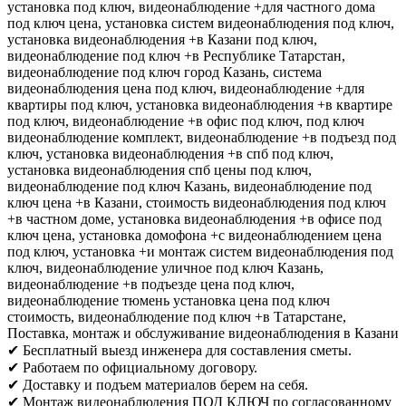
установка под ключ, видеонаблюдение +для частного дома
под ключ цена, установка систем видеонаблюдения под ключ,
установка видеонаблюдения +в Казани под ключ,
видеонаблюдение под ключ +в Республике Татарстан,
видеонаблюдение под ключ город Казань, система
видеонаблюдения цена под ключ, видеонаблюдение +для
квартиры под ключ, установка видеонаблюдения +в квартире
под ключ, видеонаблюдение +в офис под ключ, под ключ
видеонаблюдение комплект, видеонаблюдение +в подъезд под
ключ, установка видеонаблюдения +в спб под ключ,
установка видеонаблюдения спб цены под ключ,
видеонаблюдение под ключ Казань, видеонаблюдение под
ключ цена +в Казани, стоимость видеонаблюдения под ключ
+в частном доме, установка видеонаблюдения +в офисе под
ключ цена, установка домофона +с видеонаблюдением цена
под ключ, установка +и монтаж систем видеонаблюдения под
ключ, видеонаблюдение уличное под ключ Казань,
видеонаблюдение +в подъезде цена под ключ,
видеонаблюдение тюмень установка цена под ключ
стоимость, видеонаблюдение под ключ +в Татарстане,
Поставка, монтаж и обслуживание видеонаблюдения в Казани
✔ Бесплатный выезд инженера для составления сметы.
✔ Работаем по официальному договору.
✔ Доставку и подъем материалов берем на себя.
✔ Монтаж видеонаблюдения ПОД КЛЮЧ по согласованному