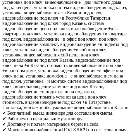
установка под ключ, видеонаблюдение +для частного дома
под ключ цена, установка систем видеонаблюдения под ключ,
установка видеонаблюдения +в Казани под ключ,
видеонаблюдение под ключ +в Республике Татарстан,
видеонаблюдение под ключ город Казань, система
видеонаблюдения цена под ключ, видеонаблюдение +для
квартиры под ключ, установка видеонаблюдения +в квартире
под ключ, видеонаблюдение +в офис под ключ, под ключ
видеонаблюдение комплект, видеонаблюдение +в подъезд под
ключ, установка видеонаблюдения +в спб под ключ,
установка видеонаблюдения спб цены под ключ,
видеонаблюдение под ключ Казань, видеонаблюдение под
ключ цена +в Казани, стоимость видеонаблюдения под ключ
+в частном доме, установка видеонаблюдения +в офисе под
ключ цена, установка домофона +с видеонаблюдением цена
под ключ, установка +и монтаж систем видеонаблюдения под
ключ, видеонаблюдение уличное под ключ Казань,
видеонаблюдение +в подъезде цена под ключ,
видеонаблюдение тюмень установка цена под ключ
стоимость, видеонаблюдение под ключ +в Татарстане,
Поставка, монтаж и обслуживание видеонаблюдения в Казани
✔ Бесплатный выезд инженера для составления сметы.
✔ Работаем по официальному договору.
✔ Доставку и подъем материалов берем на себя.
✔ Монтаж видеонаблюдения ПОД КЛЮЧ по согласованному